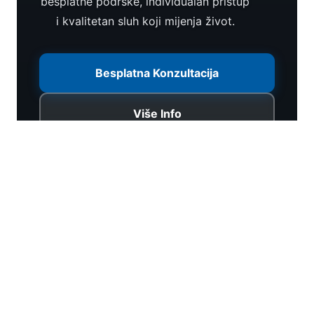
besplatne podrške, individualan pristup
i kvalitetan sluh koji mijenja život.
Besplatna Konzultacija
Više Info
🔋