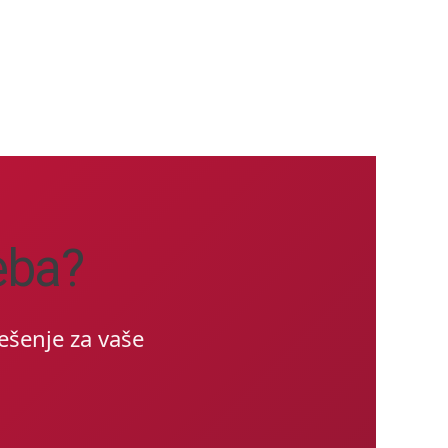
eba?
ešenje za vaše