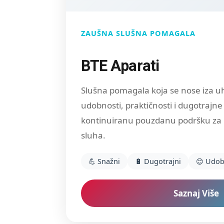
ZAUŠNA SLUŠNA POMAGALA
BTE Aparati
Slušna pomagala koja se nose iza u
udobnosti, praktičnosti i dugotrajne
kontinuiranu pouzdanu podršku za r
sluha.
💪 Snažni
🔋 Dugotrajni
😊 Udob
Saznaj Više