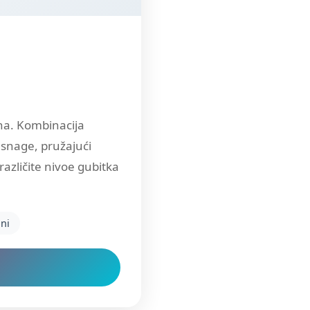
ha. Kombinacija
 snage, pružajući
azličite nivoe gubitka
ni