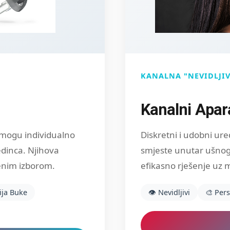
KANALNA "NEVIDLJI
Kanalni Apar
mogu individualno
Diskretni i udobni ure
dinca. Njihova
smjeste unutar ušnog 
ršenim izborom.
efikasno rješenje uz m
ija Buke
👁️ Nevidljivi
🎨 Pers