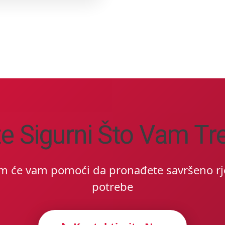
te Sigurni Što Vam Tr
im će vam pomoći da pronađete savršeno rj
potrebe