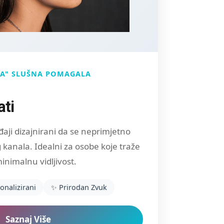
VA" SLUŠNA POMAGALA
ati
đaji dizajnirani da se neprimjetno
kanala. Idealni za osobe koje traže
inimalnu vidljivost.
onalizirani
✨ Prirodan Zvuk
Saznaj Više