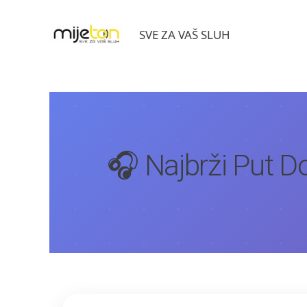
SVE ZA VAŠ SLUH
🎧 Najbrži Put 