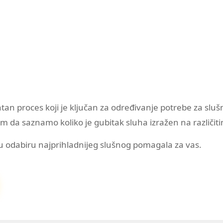
platan proces koji je ključan za određivanje potrebe za s
 da saznamo koliko je gubitak sluha izražen na različit
u odabiru najprihladnijeg slušnog pomagala za vas.