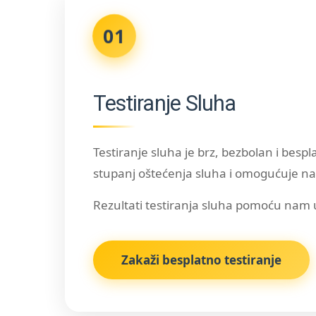
01
Testiranje Sluha
Testiranje sluha je brz, bezbolan i bes
stupanj oštećenja sluha i omogućuje nam
Rezultati testiranja sluha pomoću nam 
Zakaži besplatno testiranje