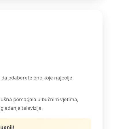
 da odaberete ono koje najbolje
 slušna pomagala u bučnim vjetima,
gledanja televizije.
upnji!