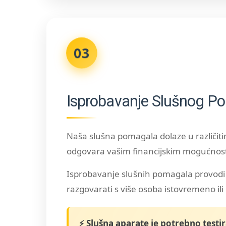
03
Isprobavanje Slušnog P
Naša slušna pomagala dolaze u različit
odgovara vašim financijskim mogućnos
Isprobavanje slušnih pomagala provodi 
razgovarati s više osoba istovremeno ili 
⚡ Slušna aparate je potrebno testi