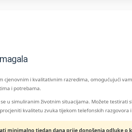
omagala
im cjenovnim i kvalitativnim razredima, omogućujući vam
tima i potrebama.
se u simuliranim životnim situacijama. Možete testirati
procjeniti kvalitetu zvuka tijekom telefonskih razgovora i 
rati minimalno tjedan dana prije donošenja odluke o k