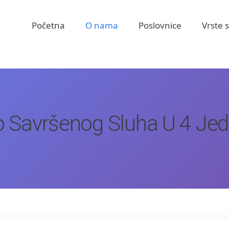
Početna
O nama
Poslovnice
Vrste 
Do Savršenog Sluha U 4 Je