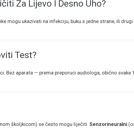
ičiti Za Lijevo I Desno Uho?
ke mogu ukazivati na infekciju, buku s jedne strane, ili drug
iti Test?
ci. Bez aparata — prema preporuci audiologa, obično svake 
nom školjkicom) se često mogu liječiti.
Senzorineuralni
(oš