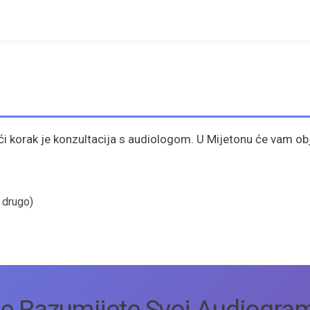
eći korak je konzultacija s audiologom. U Mijetonu će vam obj
 drugo)
e Razumijete Svoj Audiogra