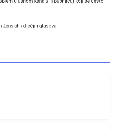
oblem u ušnom kanalu ili bubnjiću) koji se često
 ženskih i dječjih glasova.