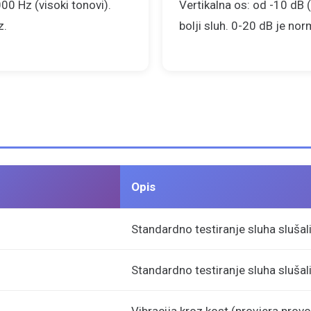
00 Hz (visoki tonovi).
Vertikalna os: od -10 dB (v
z.
bolji sluh. 0-20 dB je nor
Opis
Standardno testiranje sluha sluša
Standardno testiranje sluha sluša