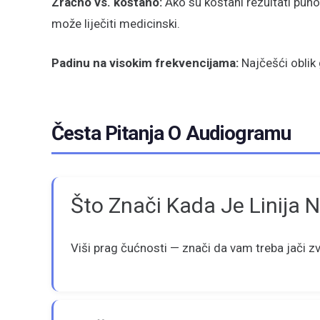
Zračno vs. koštano:
Ako su koštani rezultati puno
može liječiti medicinski.
Padinu na visokim frekvencijama:
Najčešći oblik 
Česta Pitanja O Audiogramu
Što Znači Kada Je Linija 
Viši prag čućnosti — znači da vam treba jači zvuk 