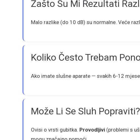
Zašto Su Mi Rezultati Razl
Malo razlike (do 10 dB) su normalne. Veće razli
Koliko Često Trebam Ponov
Ako imate slušne aparate — svakih 6-12 mjese
Može Li Se Sluh Popraviti?
Ovisi o vrsti gubitka.
Provodljivi
(problemi s uš
mogu značajno pomoći.