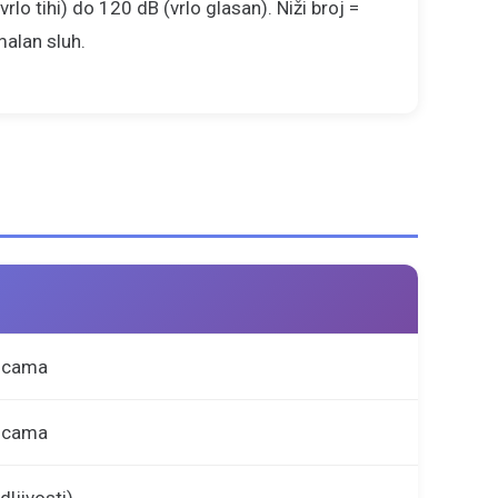
rlo tihi) do 120 dB (vrlo glasan). Niži broj =
malan sluh.
licama
licama