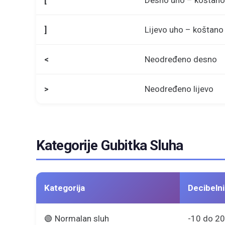
[
Desno uho – koštano
]
Lijevo uho – koštano
<
Neodređeno desno
>
Neodređeno lijevo
Kategorije Gubitka Sluha
Kategorija
Decibeln
🟢 Normalan sluh
-10 do 20