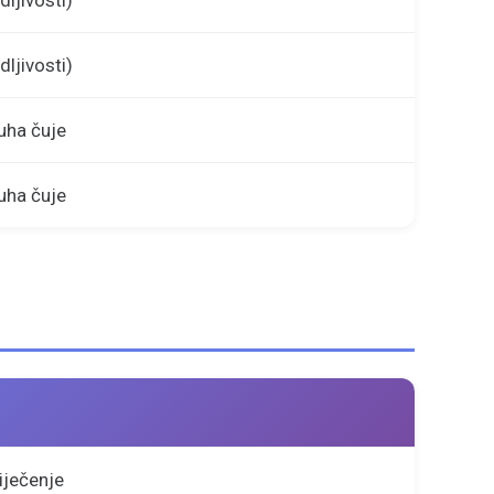
dljivosti)
dljivosti)
 uha čuje
 uha čuje
iječenje