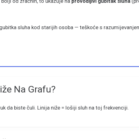
 bolji od zračnih, to ukazuje na
provodljivi gubitak sluha
(pr
gubitka sluha kod starijih osoba — teškoće s razumijevanjem
Niže Na Grafu?
da biste čuli. Linija niže = lošiji sluh na toj frekvenciji.