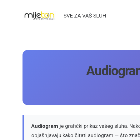
SVE ZA VAŠ SLUH
Audiogram
Audiogram
je grafički prikaz vašeg sluha. Nako
objašnjavaju kako čitati audiogram — što znače