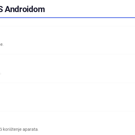
 S Androidom
e.
.
či korištenje aparata.