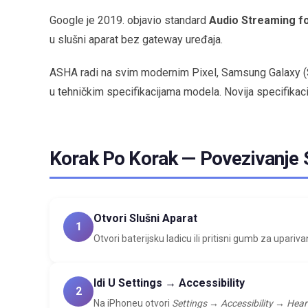
Google je 2019. objavio standard
Audio Streaming f
u slušni aparat bez gateway uređaja.
ASHA radi na svim modernim Pixel, Samsung Galaxy (S/N
u tehničkim specifikacijama modela. Novija specifikaci
Korak Po Korak — Povezivanje
Otvori Slušni Aparat
1
Otvori baterijsku ladicu ili pritisni gumb za upariv
Idi U Settings → Accessibility
2
Na iPhoneu otvori
Settings → Accessibility → Hear