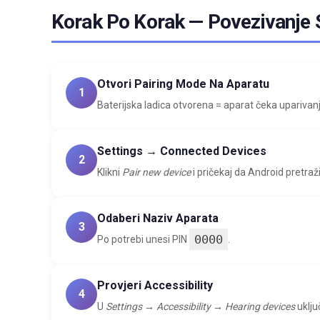
Korak Po Korak — Povezivanje
Otvori Pairing Mode Na Aparatu
1
Baterijska ladica otvorena = aparat čeka uparivanj
Settings → Connected Devices
2
Klikni
Pair new device
i pričekaj da Android pretraži
Odaberi Naziv Aparata
3
0000
Po potrebi unesi PIN
.
Provjeri Accessibility
4
U
Settings → Accessibility → Hearing devices
uklju