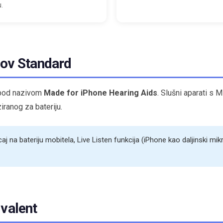
.
eov Standard
 pod nazivom
Made for iPhone Hearing Aids
. Slušni aparati s
ranog za bateriju.
caj na bateriju mobitela, Live Listen funkcija (iPhone kao daljinski mi
valent