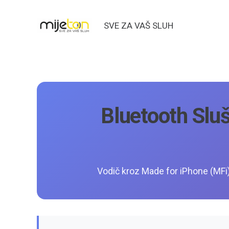
SVE ZA VAŠ SLUH
Bluetooth Slu
Vodič kroz Made for iPhone (MFi