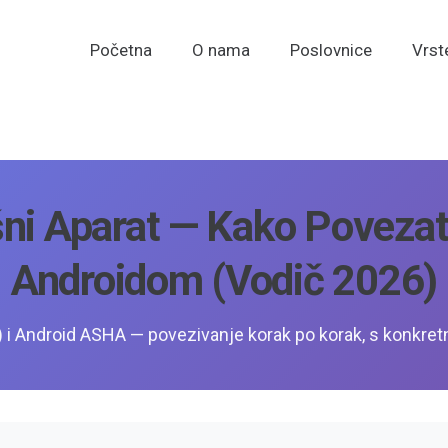
Početna
O nama
Poslovnice
Vrst
šni Aparat — Kako Povezat
Androidom (vodič 2026)
) i Android ASHA — povezivanje korak po korak, s konkre