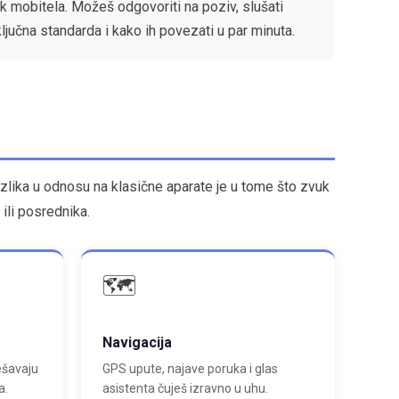
k mobitela. Možeš odgovoriti na poziv, slušati
učna standarda i kako ih povezati u par minuta.
lika u odnosu na klasične aparate je u tome što zvuk
ili posrednika.
🗺️
Navigacija
ešavaju
GPS upute, najave poruka i glas
a.
asistenta čuješ izravno u uhu.