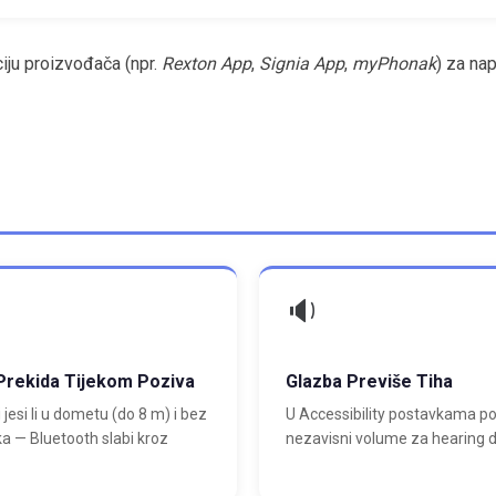
iju proizvođača (npr.
Rexton App
,
Signia App
,
myPhonak
) za na
🔉
Prekida Tijekom Poziva
Glazba Previše Tiha
 jesi li u dometu (do 8 m) i bez
U Accessibility postavkama p
a — Bluetooth slabi kroz
nezavisni volume za hearing d