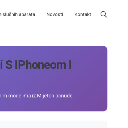
e slušnih aparata
Novosti
Kontakt
i S IPhoneom I
tnim modelima iz Mijeton ponude.