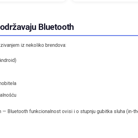
Podržavaju Bluetooth
zivanjem iz nekoliko brendova:
Android)
mobitela
nalnošću
 Bluetooth funkcionalnost ovisi i o stupnju gubitka sluha (in-t