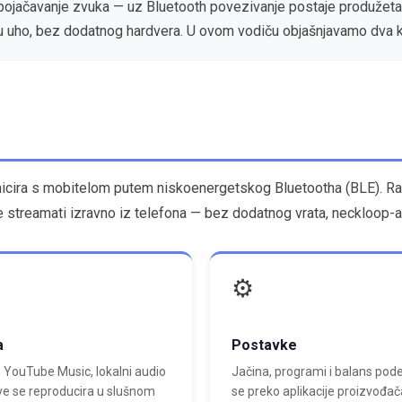
 pojačavanje zvuka — uz Bluetooth povezivanje postaje produžeta
u uho, bez dodatnog hardvera. U ovom vodiču objašnjavamo dva klj
nicira s mobitelom putem niskoenergetskog Bluetootha (BLE). Raz
streamati izravno iz telefona — bez dodatnog vrata, neckloop-a 
⚙️
a
Postavke
, YouTube Music, lokalni audio
Jačina, programi i balans pod
sve se reproducira u slušnom
se preko aplikacije proizvođač