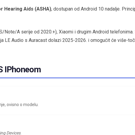
or Hearing Aids (ASHA)
, dostupan od Android 10 nadalje. Princi
ote/A serije od 2020.+), Xiaomi i drugim Android telefonima. Sl
ja LE Audio s Auracast dolazi 2025-2026. i omogućit će više-točka
 S IPhoneom
anje, ovisno o modelu.
ing Devices
.