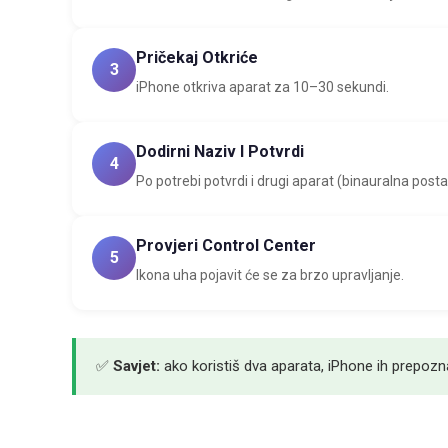
Pričekaj Otkriće
3
iPhone otkriva aparat za 10–30 sekundi.
Dodirni Naziv I Potvrdi
4
Po potrebi potvrdi i drugi aparat (binauralna posta
Provjeri Control Center
5
Ikona uha pojavit će se za brzo upravljanje.
✅
Savjet:
ako koristiš dva aparata, iPhone ih prepoz