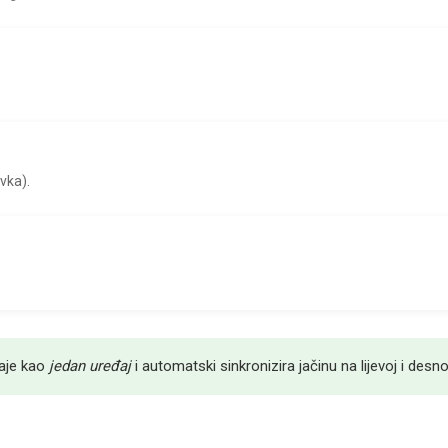
vka).
naje kao
jedan uređaj
i automatski sinkronizira jačinu na lijevoj i desnoj