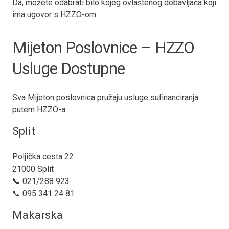
Da, možete odabrati bilo kojeg ovlaštenog dobavljača koji
ima ugovor s HZZO-om.
Mijeton Poslovnice – HZZO
Usluge Dostupne
Sva Mijeton poslovnica pružaju usluge sufinanciranja
putem HZZO-a:
Split
Poljička cesta 22
21000 Split
📞 021/288 923
📞 095 341 24 81
Makarska