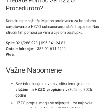
Trebate Pomoć Sa HZZO
Procedurom?
Kontaktirajte najbližu Mijeton poslovnicu za besplatno
savjetovanje o HZZO sufinanciranju slušnih aparata. Naš
stručni tim pomoći će vam u cijelom postupku.
Split:
021/288 923 | 095 341 24 81
Ostale lokacije:
+385 91 611 2211
Web:
mijeton.hr
Važne Napomene
Sve informacije u ovom vodiču temelje se na
službenim HZZO propisima
važećim u 2026.
godini
HZZO propisi mogu se mijenjati – za najnovije