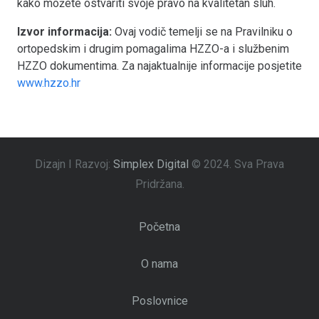
kako možete ostvariti svoje pravo na kvalitetan sluh.
Izvor informacija:
Ovaj vodič temelji se na Pravilniku o
ortopedskim i drugim pomagalima HZZO-a i službenim
HZZO dokumentima. Za najaktualnije informacije posjetite
www.hzzo.hr
Dizajn I Razvoj:
Simplex Digital
© 2024.
Sva Prava
Pridržana.
Početna
O nama
Poslovnice