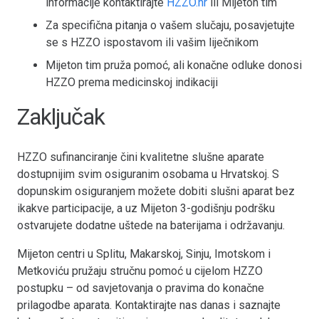
informacije kontaktirajte
HZZO.hr
ili Mijeton tim
Za specifična pitanja o vašem slučaju, posavjetujte
se s HZZO ispostavom ili vašim liječnikom
Mijeton tim pruža pomoć, ali konačne odluke donosi
HZZO prema medicinskoj indikaciji
Zaključak
HZZO sufinanciranje čini kvalitetne slušne aparate
dostupnijim svim osiguranim osobama u Hrvatskoj. S
dopunskim osiguranjem možete dobiti slušni aparat bez
ikakve participacije, a uz Mijeton 3-godišnju podršku
ostvarujete dodatne uštede na baterijama i održavanju.
Mijeton centri u Splitu, Makarskoj, Sinju, Imotskom i
Metkoviću pružaju stručnu pomoć u cijelom HZZO
postupku – od savjetovanja o pravima do konačne
prilagodbe aparata. Kontaktirajte nas danas i saznajte