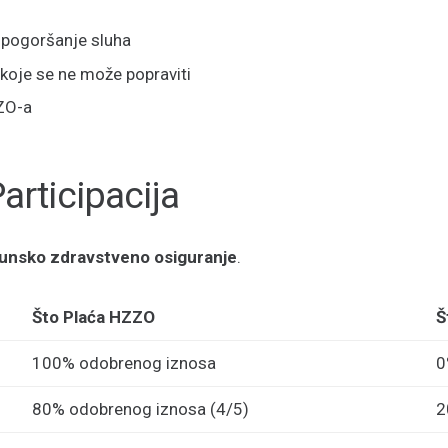
pogoršanje sluha
oje se ne može popraviti
O-a
articipacija
unsko zdravstveno osiguranje
.
Što Plaća HZZO
Š
100% odobrenog iznosa
0
80% odobrenog iznosa (4/5)
2