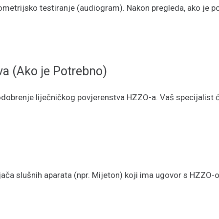
iometrijsko testiranje (audiogram). Nakon pregleda, ako je p
va (Ako je Potrebno)
obrenje liječničkog povjerenstva HZZO-a. Vaš specijalist će
ča slušnih aparata (npr. Mijeton) koji ima ugovor s HZZO