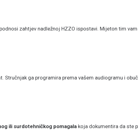
 podnosi zahtjev nadležnoj HZZO ispostavi. Mijeton tim v
. Stručnjak ga programira prema vašem audiogramu i obučav
nog ili surdotehničkog pomagala
koja dokumentira da ste pr