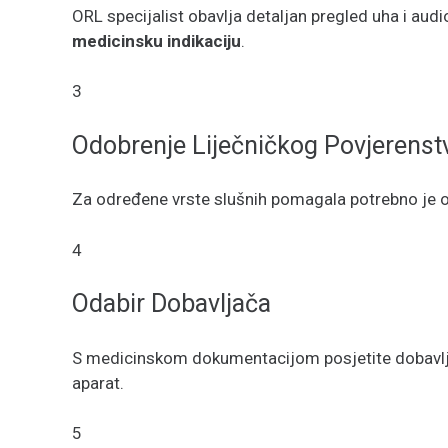
ORL specijalist obavlja detaljan pregled uha i aud
medicinsku indikaciju
.
3
Odobrenje Liječničkog Povjerenst
Za određene vrste slušnih pomagala potrebno je od
4
Odabir Dobavljača
S medicinskom dokumentacijom posjetite dobavlja
aparat.
5