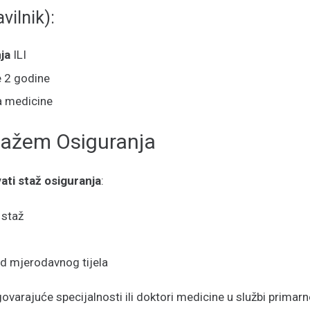
vilnik):
ja
ILI
 2 godine
ra medicine
tažem Osiguranja
ati staž osiguranja
:
 staž
d mjerodavnog tijela
ovarajuće specijalnosti ili doktori medicine u službi prima