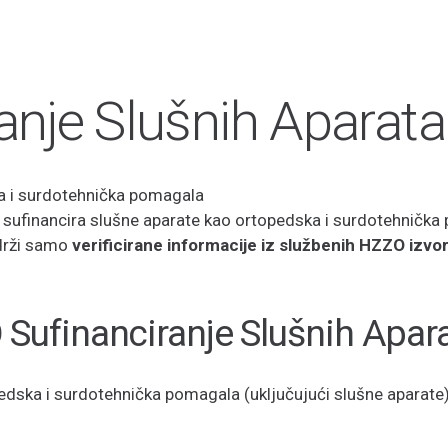
anje Slušnih Aparat
ka i surdotehnička pomagala
sufinancira slušne aparate kao ortopedska i surdotehnička
drži samo
verificirane informacije iz službenih HZZO izvo
Sufinanciranje Slušnih Apar
ska i surdotehnička pomagala (uključujući slušne aparate)