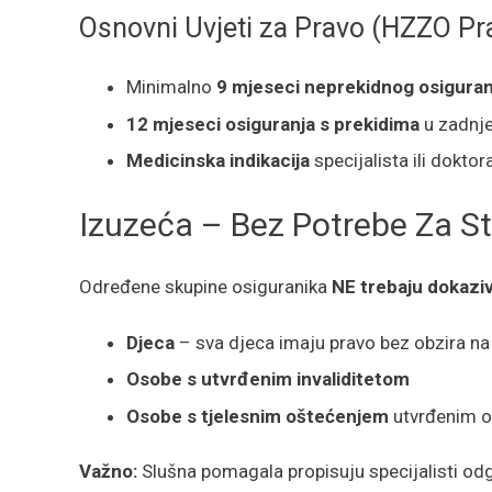
Osnovni Uvjeti za Pravo (HZZO Pra
Minimalno
9 mjeseci neprekidnog osiguran
12 mjeseci osiguranja s prekidima
u zadnje
Medicinska indikacija
specijalista ili dokto
Izuzeća – Bez Potrebe Za S
Određene skupine osiguranika
NE trebaju dokaziv
Djeca
– sva djeca imaju pravo bez obzira na
Osobe s utvrđenim invaliditetom
Osobe s tjelesnim oštećenjem
utvrđenim o
Važno:
Slušna pomagala propisuju specijalisti odg