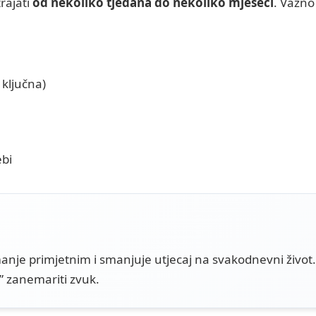
rajati
od nekoliko tjedana do nekoliko mjeseci
. Važno 
 ključna)
ebi
anje primjetnim i smanjuje utjecaj na svakodnevni život
 zanemariti zvuk.