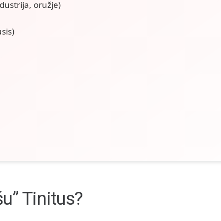
dustrija, oružje)
sis)
šu” Tinitus?