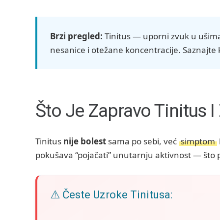
Brzi pregled:
Tinitus — uporni zvuk u ušima 
nesanice i otežane koncentracije. Saznajte k
Što Je Zapravo Tinitus I
Tinitus
nije bolest
sama po sebi, već
simptom
pokušava “pojačati” unutarnju aktivnost — što p
⚠️ Česte Uzroke Tinitusa: