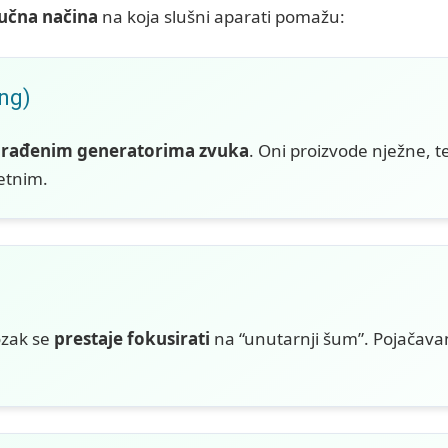
ljučna načina
na koja slušni aparati pomažu:
ng)
rađenim generatorima zvuka
. Oni proizvode nježne, 
jetnim.
ozak se
prestaje fokusirati
na “unutarnji šum”. Pojačavan