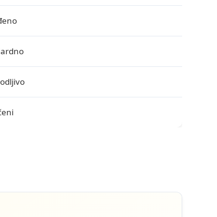
đeno
dardno
odljivo
čeni