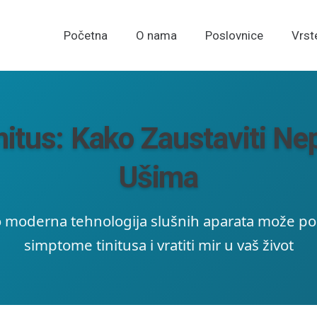
Početna
O nama
Poslovnice
Vrst
initus: Kako Zaustaviti N
Ušima
o moderna tehnologija slušnih aparata može po
simptome tinitusa i vratiti mir u vaš život