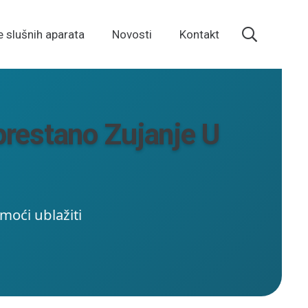
e slušnih aparata
Novosti
Kontakt
eprestano Zujanje U
moći ublažiti