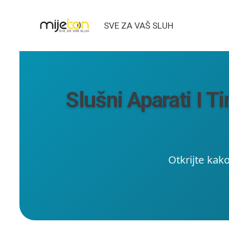
SVE ZA VAŠ SLUH
Slušni Aparati I T
Otkrijte kak