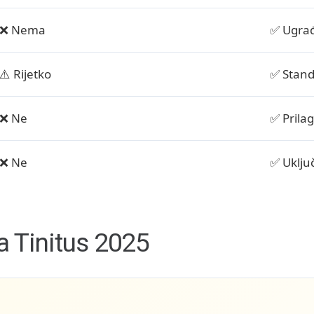
❌ Nema
✅ Ugra
⚠️ Rijetko
✅ Stan
❌ Ne
✅ Prilag
❌ Ne
✅ Uklju
Za Tinitus 2025