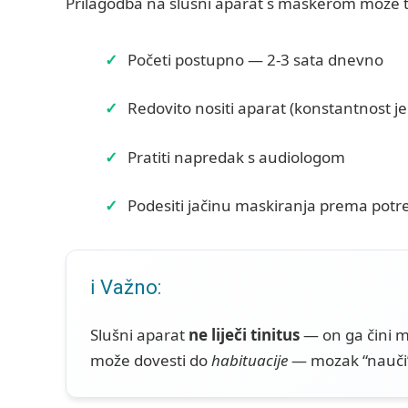
Prilagodba na slušni aparat s maskerom može t
Početi postupno — 2-3 sata dnevno
Redovito nositi aparat (konstantnost je
Pratiti napredak s audiologom
Podesiti jačinu maskiranja prema potr
ℹ️ Važno:
Slušni aparat
ne liječi tinitus
— on ga čini m
može dovesti do
habituacije
— mozak “nauči”