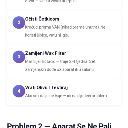
otvor — vidiš li vosak ili krpu?
Očisti Četkicom
2
Krećući prema VAN (nikad prema unutra). Ne
koristi šibice, vatu ni igle.
Zamijeni Wax Filter
3
Mali bijeli kotačić — traje 2-4 tjedna. Set
zamjenskih dođe uz aparat ili u salonu.
Vrati Olivu I Testiraj
4
Ako se i dalje ne čuje — idi na sljedeći problem.
Problem 2 — Aparat Se Ne Pali,