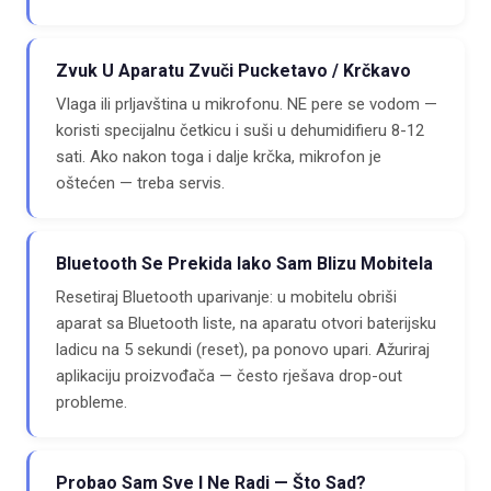
Zvuk U Aparatu Zvuči Pucketavo / Krčkavo
Vlaga ili prljavština u mikrofonu. NE pere se vodom —
koristi specijalnu četkicu i suši u dehumidifieru 8-12
sati. Ako nakon toga i dalje krčka, mikrofon je
oštećen — treba servis.
Bluetooth Se Prekida Iako Sam Blizu Mobitela
Resetiraj Bluetooth uparivanje: u mobitelu obriši
aparat sa Bluetooth liste, na aparatu otvori baterijsku
ladicu na 5 sekundi (reset), pa ponovo upari. Ažuriraj
aplikaciju proizvođača — često rješava drop-out
probleme.
Probao Sam Sve I Ne Radi — Što Sad?