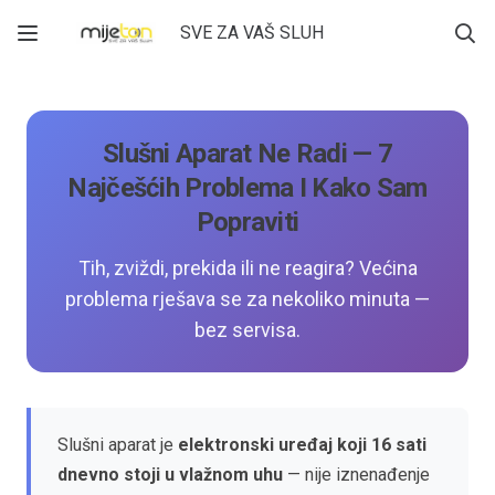
SVE ZA VAŠ SLUH
Slušni Aparat Ne Radi — 7
Najčešćih Problema I Kako Sam
Popraviti
Tih, zviždi, prekida ili ne reagira? Većina
problema rješava se za nekoliko minuta —
bez servisa.
Slušni aparat je
elektronski uređaj koji 16 sati
dnevno stoji u vlažnom uhu
— nije iznenađenje