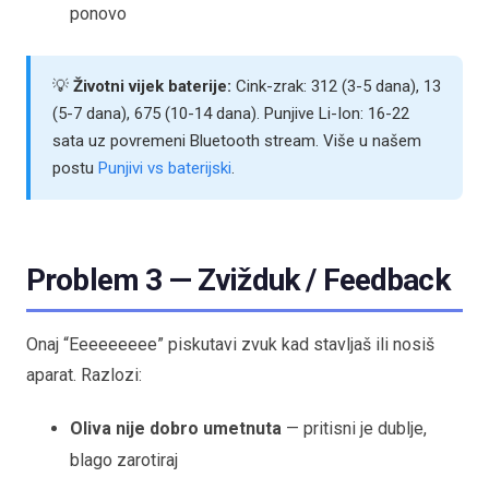
ponovo
💡
Životni vijek baterije:
Cink-zrak: 312 (3-5 dana), 13
(5-7 dana), 675 (10-14 dana). Punjive Li-Ion: 16-22
sata uz povremeni Bluetooth stream. Više u našem
postu
Punjivi vs baterijski
.
Problem 3 — Zvižduk / Feedback
Onaj “Eeeeeeeee” piskutavi zvuk kad stavljaš ili nosiš
aparat. Razlozi:
Oliva nije dobro umetnuta
— pritisni je dublje,
blago zarotiraj