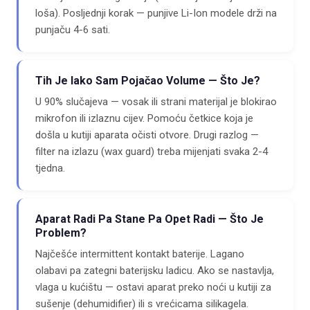
loša). Posljednji korak — punjive Li-Ion modele drži na
punjaču 4-6 sati.
Tih Je Iako Sam Pojačao Volume — Što Je?
U 90% slučajeva — vosak ili strani materijal je blokirao
mikrofon ili izlaznu cijev. Pomoću četkice koja je
došla u kutiji aparata očisti otvore. Drugi razlog —
filter na izlazu (wax guard) treba mijenjati svaka 2-4
tjedna.
Aparat Radi Pa Stane Pa Opet Radi — Što Je
Problem?
Najčešće intermittent kontakt baterije. Lagano
olabavi pa zategni baterijsku ladicu. Ako se nastavlja,
vlaga u kućištu — ostavi aparat preko noći u kutiji za
sušenje (dehumidifier) ili s vrećicama silikagela.