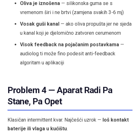
Oliva je iznošena
— silikonska guma se s
vremenom širi i ne brtvi (zamjena svakih 3-6 mj)
Vosak guši kanal
— ako oliva propušta jer ne sjeda
u kanal koji je djelomično zatvoren cerumenom
Visok feedback na pojačanim postavkama
—
audiolog ti može fino podesit anti-feedback
algoritam u aplikaciji
Problem 4 — Aparat Radi Pa
Stane, Pa Opet
Klasičan intermittent kvar. Najčešći uzrok —
loš kontakt
baterije ili vlaga u kućištu
.