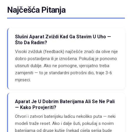
Najčešća Pitanja
Slušni Aparat Zviždi Kad Ga Stavim U Uho —
Što Da Radim?
Visoki zvižduk (feedback) najčešće znači da olive nije
dobro postavljena ili je iznošena. Pokušaj je ponovno
utisnuti dublje. Ako ne pomogne, vjerojatno treba
zamijeniti — to je standardni potrošni dio, traje 3-6
mjeseci.
Aparat Je U Dobrim Baterijama Ali Se Ne Pali
— Kako Provjeriti?
Otvori i zatvori baterijsku ladicu nekoliko puta — neki
modeli traže reset. Ako i dalje šuti, pokušaj s novim
baterijama od druge kutije (nekad cijela serija bude